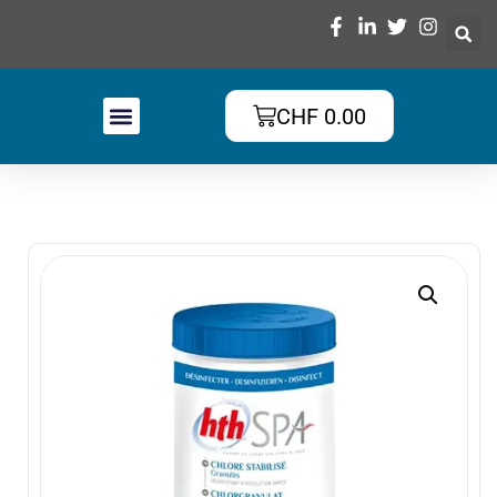
CHF
0.00