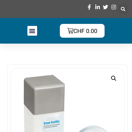
CHF
0.00