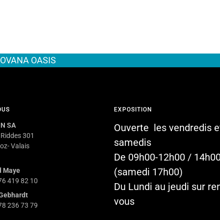
OVANA OASIS
OUS
EXPOSITION
N SA
Ouverte les vendredis e
 Riddes 301
samedis
oz- Valais
De 09h00-12h00 / 14h0
(samedi 17h00)
d Maye
 76 419 82 10
Du Lundi au jeudi sur re
Gebhardt
vous
 78 236 73 79