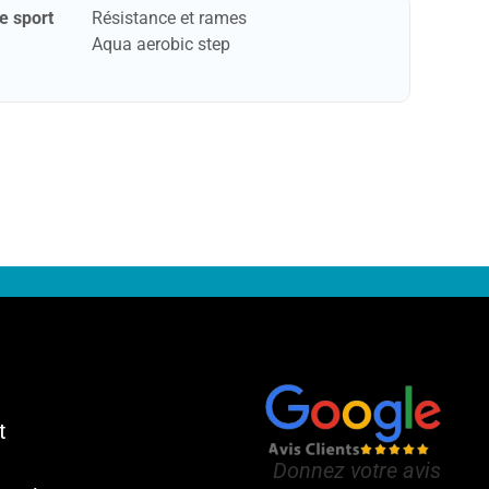
de sport
Résistance et rames
Aqua aerobic step
t
Donnez votre avis