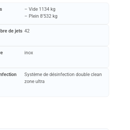
s
– Vide ​​​1134 kg
– Plein ​​​8’532 kg
re de jets
42
re
inox
nfection
Système de désinfection double clean
zone ultra