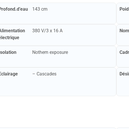
Profond.d’eau
143 cm
Poid
Alimentation
380 V/3 x 16 A
Nomb
électrique
Isolation
Nothern exposure
Cad
Eclairage
– Cascades
Dési