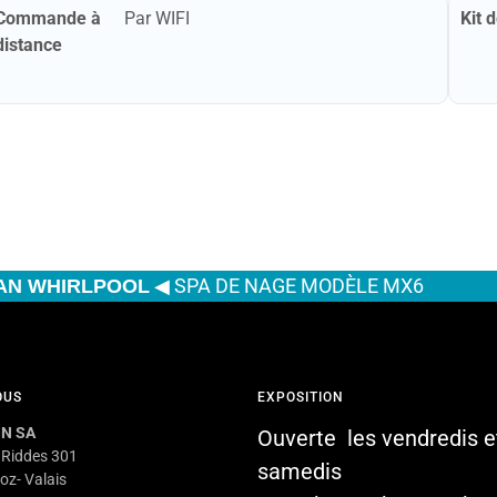
Commande à
Par WIFI
Kit 
distance
◀
SPA DE NAGE MODÈLE MX6
AN WHIRLPOOL
OUS
EXPOSITION
N SA
Ouverte les vendredis e
 Riddes 301
samedis
oz- Valais