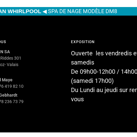
◀
SPA DE NAGE MODÈLE DM8
AN WHIRLPOOL
OUS
EXPOSITION
N SA
Ouverte les vendredis e
 Riddes 301
samedis
oz- Valais
De 09h00-12h00 / 14h0
(samedi 17h00)
d Maye
 76 419 82 10
Du Lundi au jeudi sur re
Gebhardt
vous
 78 236 73 79