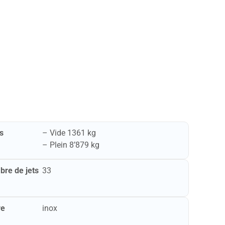
s
– Vide ​​1361 kg
– Plein ​​8’879 kg
re de jets
33
re
inox