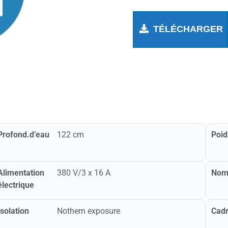
TÉLÉCHARGER
Profond.d’eau
122 cm
Poid
Alimentation
380 V/3 x 16 A
Nomb
électrique
Isolation
Nothern exposure
Cad