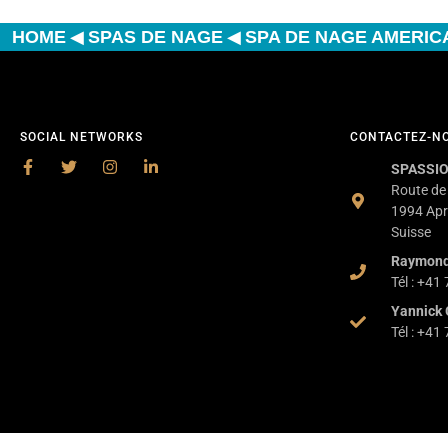
◀
◀
HOME
SPAS DE NAGE
SPA DE NAGE AMERIC
SOCIAL NETWORKS
CONTACTEZ-N
SPASSIO
Route de
1994 Apr
Suisse
Raymon
Tél : +41
Yannick 
Tél : +41