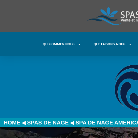
QUI SOMMES-NOUS
QUE FAISONS-NOUS
◀
◀
HOME
SPAS DE NAGE
SPA DE NAGE AMERIC