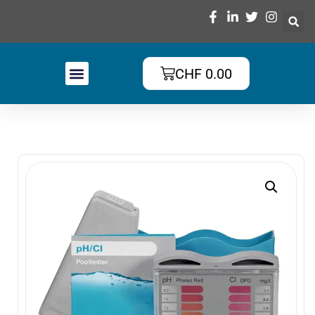
CHF
0.00