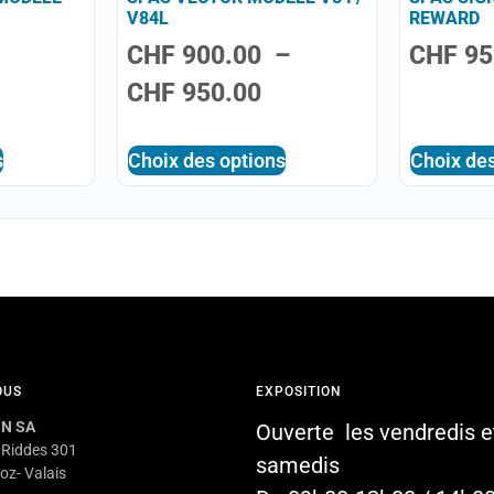
V84L
REWARD
CHF
900.00
–
CHF
95
CHF
950.00
s
Choix des options
Choix des
OUS
EXPOSITION
N SA
Ouverte les vendredis e
 Riddes 301
samedis
oz- Valais