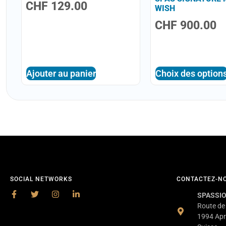
CHF
129.00
WISH
CHF
900.00
Ajouter au panier
Choix des option
SOCIAL NETWORKS
CONTACTEZ-N
SPASSIO
Route de
1994 Apr