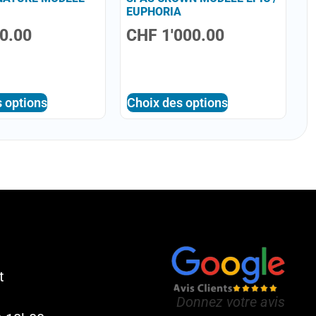
EUPHORIA
0.00
CHF
1'000.00
 options
Choix des options
t
Donnez votre avis