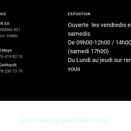
OUS
EXPOSITION
N SA
Ouverte les vendredis e
 Riddes 301
samedis
oz- Valais
De 09h00-12h00 / 14h0
(samedi 17h00)
d Maye
 76 419 82 10
Du Lundi au jeudi sur re
Gebhardt
vous
 78 236 73 79
2025 – SPASSION SA
POLITIQUE DE CONFIDENTIALITÉ