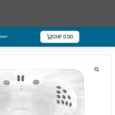
CHF
0.00
NTACT