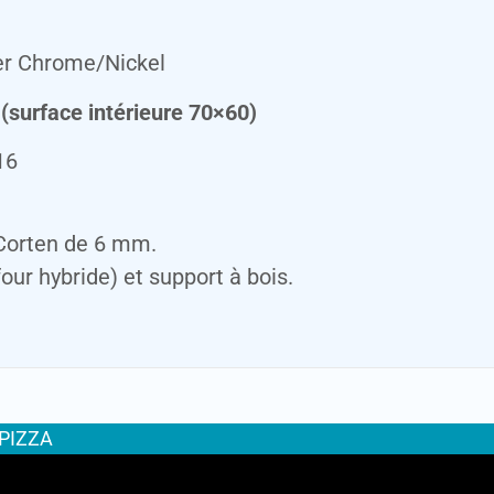
ier Chrome/Nickel
surface intérieure 70×60)
16
 Corten de 6 mm.
 four hybride) et support à bois.
 PIZZA