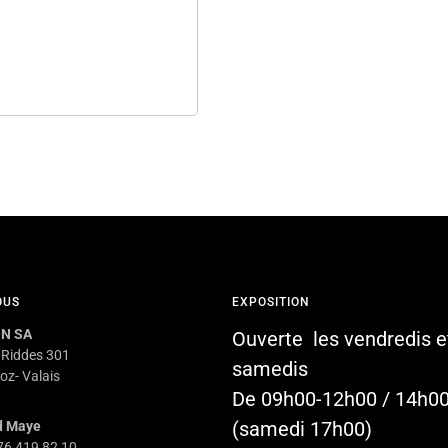
OUS
EXPOSITION
N SA
Ouverte les vendredis e
 Riddes 301
samedis
oz- Valais
De 09h00-12h00 / 14h0
(samedi 17h00)
d Maye
 76 419 82 10